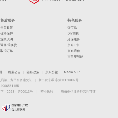
售后服务
特色服务
售后政策
夺宝岛
价格保护
DIY装机
退款说明
延保服务
返修/退换货
京东E卡
取消订单
京东通信
京鱼座智能
测
|
质量公告
|
隐私政策
|
京东公益
|
Media & IR
交易第三方平台备案凭证
|
新出发京零 字第大120007号
06561155
2023）第00013号
|
营业执照
|
增值电信业务经营许可证