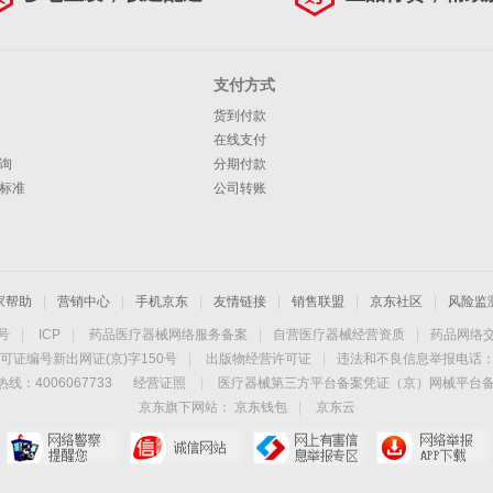
支付方式
货到付款
在线支付
询
分期付款
标准
公司转账
家帮助
|
营销中心
|
手机京东
|
友情链接
|
销售联盟
|
京东社区
|
风险监
4号
|
ICP
|
药品医疗器械网络服务备案
|
自营医疗器械经营资质
|
药品网络
可证编号新出网证(京)字150号
|
出版物经营许可证
|
违法和不良信息举报电话：40
线：4006067733
经营证照
|
医疗器械第三方平台备案凭证（京）网械平台备字（
京东旗下网站：
京东钱包
|
京东云