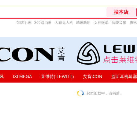
荣耀手表
360路由器
大疆无人机
腾讯听听
女神微单
智能音箱
腾讯
风
IXI MEGA
莱维特( LEWITT)
艾肯iCON
监听耳机耳塞
努力加载中，请稍后...