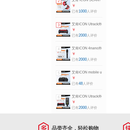
艾肯 iCON SCAN7
2
线（支持安卓Type-
直播专业监听耳机
￥
C接口）
长线入耳式耳塞手
1000
已有
人评价
机电脑K歌高保真
HIFI主播录音乐专
艾肯iCON Utrack外
3
用 SCAN7红色
置声卡套装笔记本
￥
台式电脑主播K歌手
2000
已有
人评价
机快手抖音直播录
音电音喊麦设备套
艾肯iCON 4nano外
4
装 艾肯Utrack单品
置USB声卡套装手
￥
包调试
机直播电脑K歌录音
2000
已有
人评价
快手抖音主播电音
喊麦设备全套 艾肯
艾肯iCON mobile u
5
4NANO+BLUE
mini外置声卡套装
￥
E300手持麦
电脑手机直播喊麦
48
已有
人评价
录音主播麦克风设
备 艾肯mobile u
艾肯iCON Utrack外
6
mini单品包调试
置声卡套装笔记本
￥
台式电脑主播K歌手
2000
已有
人评价
机快手抖音直播录
音电音喊麦设备套
装 艾肯Utrack+莱维
品类齐全，轻松购物
特LCT240 PRO