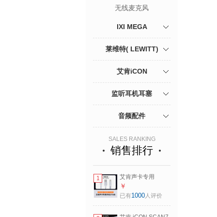
无线麦克风
IXI MEGA
莱维特( LEWITT)
艾肯iCON
监听耳机耳塞
音频配件
SALES RANKING
销售排行
艾肯声卡专用
1
iPhone安卓otg数据
￥
线手机转换线可充
1000
已有
人评价
电直播Type-c数据
线连接线 安卓OTG