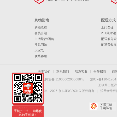
购物指南
配送方式
购物流程
上门自提
会员介绍
211限时达
生活旅行/团购
配送服务查
常见问题
配送费收取
大家电
联系客服
关于我们
|
联系我们
|
联系客服
|
合作招商
|
商
京公网安备 11000002000088号
|
京ICP备1104170
互联网出版许
Copyright © 2004 -
2026
京东JINGDONG 版权所有
|
消费者维权热
手机扫一扫，劲爆优
惠触手可得！
手机扫一扫，劲爆优
惠触手可得！